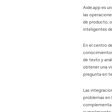
Aide.app
es un
las operacione
de producto, o
inteligentes d
En el centro d
conocimientos 
de texto y aná
obtener una vi
pregunta en te
Las integracio
problemas en l
complementa c
cumplimiento d