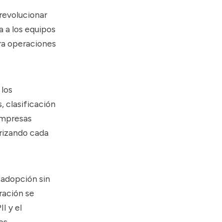
revolucionar
a a los equipos
ra operaciones
 los
, clasificación
empresas
orizando cada
 adopción sin
ración se
I y el
os.