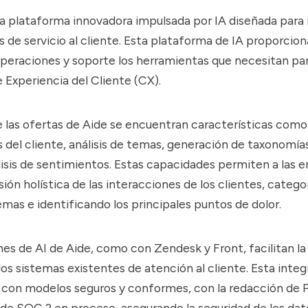
a plataforma innovadora impulsada por IA diseñada para 
s de servicio al cliente. Esta plataforma de IA proporcion
peraciones y soporte los herramientas que necesitan pa
e Experiencia del Cliente (CX).
e las ofertas de Aide se encuentran características como
del cliente, análisis de temas, generación de taxonomías
lisis de sentimientos. Estas capacidades permiten a las 
sión holística de las interacciones de los clientes, categ
mas e identificando los principales puntos de dolor.
nes de AI de Aide, como con Zendesk y Front, facilitan la
os sistemas existentes de atención al cliente. Esta integ
on modelos seguros y conformes, con la redacción de PI
e SOC 2 en proceso, asegurando la seguridad de los dat