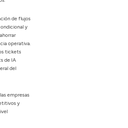
ción de flujos
condicional y
ahorrar
cia operativa.
os tickets
s de IA
ral del
 las empresas
titivos y
ivel