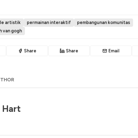
e artistik
permainan interaktif
pembangunan komunitas
eh van gogh
Share
Share
Email
UTHOR
 Hart