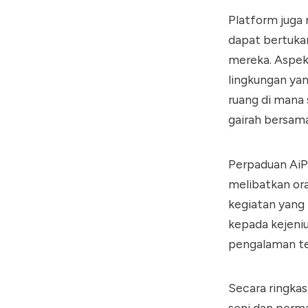
Platform juga
dapat bertuka
mereka. Aspek
lingkungan yan
ruang di mana 
gairah bersam
Perpaduan AiPu
melibatkan or
kegiatan yang
kepada kejeni
pengalaman tek
Secara ringka
seni dan perma