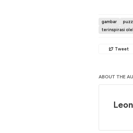
gambar
puzzl
terinspirasi ol
Tweet
ABOUT THE A
Leon