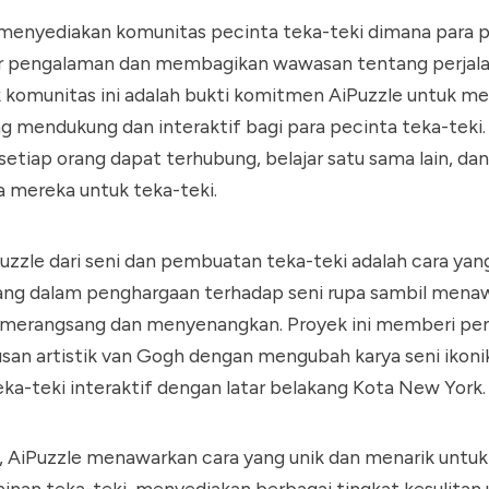
 menyediakan komunitas pecinta teka-teki dimana para
r pengalaman dan membagikan wawasan tentang perjala
 komunitas ini adalah bukti komitmen AiPuzzle untuk 
g mendukung dan interaktif bagi para pecinta teka-teki. 
setiap orang dapat terhubung, belajar satu sama lain, d
a mereka untuk teka-teki.
zzle dari seni dan pembuatan teka-teki adalah cara yan
ang dalam penghargaan terhadap seni rupa sambil mena
 merangsang dan menyenangkan. Proyek ini memberi p
usan artistik van Gogh dengan mengubah karya seni ikon
a-teki interaktif dengan latar belakang Kota New York.
s, AiPuzzle menawarkan cara yang unik dan menarik untu
inan teka-teki, menyediakan berbagai tingkat kesulitan