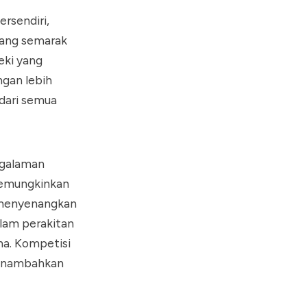
rsendiri,
yang semarak
eki yang
ngan lebih
dari semua
engalaman
memungkinkan
 menyenangkan
lam perakitan
na. Kompetisi
menambahkan