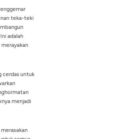
 penggemar
nan teka-teki
membangun
Ini adalah
an merayakan
g cerdas untuk
warkan
enghormatan
iknya menjadi
k merasakan
 untuk semua