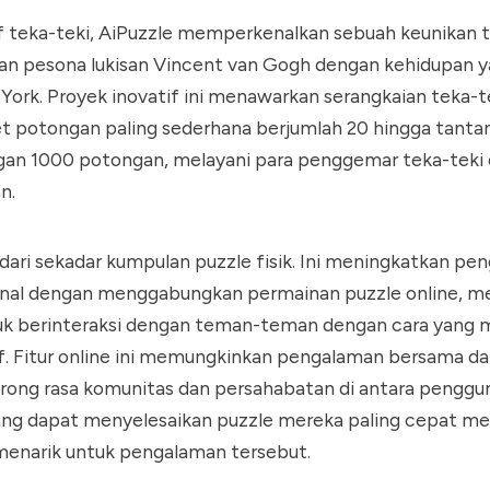
if teka-teki, AiPuzzle memperkenalkan sebuah keunikan te
 pesona lukisan Vincent van Gogh dengan kehidupan 
York. Proyek inovatif ini menawarkan serangkaian teka-t
set potongan paling sederhana berjumlah 20 hingga tanta
an 1000 potongan, melayani para penggemar teka-teki 
n.
 dari sekadar kumpulan puzzle fisik. Ini meningkatkan p
ional dengan menggabungkan permainan puzzle online, 
k berinteraksi dengan teman-teman dengan cara yang
f. Fitur online ini memungkinkan pengalaman bersama da
rong rasa komunitas dan persahabatan di antara penggu
ang dapat menyelesaikan puzzle mereka paling cepat 
menarik untuk pengalaman tersebut.