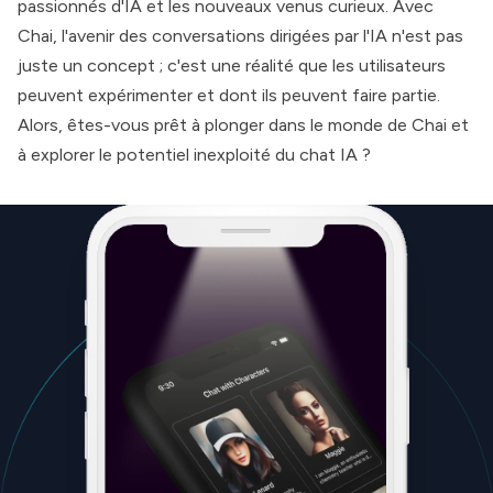
passionnés d'IA et les nouveaux venus curieux. Avec
Chai, l'avenir des conversations dirigées par l'IA n'est pas
juste un concept ; c'est une réalité que les utilisateurs
peuvent expérimenter et dont ils peuvent faire partie.
Alors, êtes-vous prêt à plonger dans le monde de Chai et
à explorer le potentiel inexploité du chat IA ?