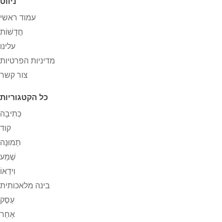
ניווט
עמוד ראשי
חֲדָשׁוֹת
עלינו
מדיניות הפרטיות
צור קשר
כל הקטגוריות
כְּתִיבָה
קוד
תְמוּנָה
שֶׁמַע
וִידֵאוֹ
בינה מלאכותית
עֵסֶק
אַחֵר