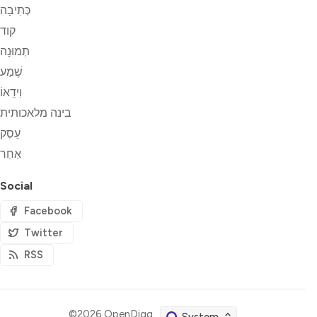
כְּתִיבָה
קוד
תְמוּנָה
שֶׁמַע
וִידֵאוֹ
בינה מלאכותית
עֵסֶק
אַחֵר
Social
Facebook
Twitter
RSS
©2026
OpenDigg
.