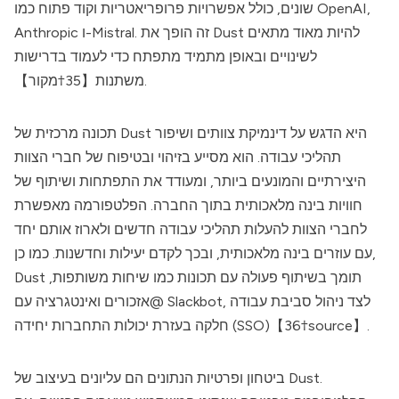
שונים, כולל אפשרויות פרופריאטריות וקוד פתוח כמו OpenAI,
Anthropic ו-Mistral. זה הופך את Dust להיות מאוד מתאים
לשינויים ובאופן מתמיד מתפתח כדי לעמוד בדרישות
משתנות【35†מקור】.
תכונה מרכזית של Dust היא הדגש על דינמיקת צוותים ושיפור
תהליכי עבודה. הוא מסייע בזיהוי ובטיפוח של חברי הצוות
היצירתיים והמונעים ביותר, ומעודד את התפתחות ושיתוף של
חוויות בינה מלאכותית בתוך החברה. הפלטפורמה מאפשרת
לחברי הצוות להעלות תהליכי עבודה חדשים ולארוז אותם יחד
עם עוזרים בינה מלאכותית, ובכך לקדם יעילות וחדשנות. כמו כן,
Dust תומך בשיתוף פעולה עם תכונות כמו שיחות משותפות,
@אזכורים ואינטגרציה עם Slackbot, לצד ניהול סביבת עבודה
חלקה בעזרת יכולות התחברות יחידה (SSO)【36†source】.
ביטחון ופרטיות הנתונים הם עליונים בעיצוב של Dust.