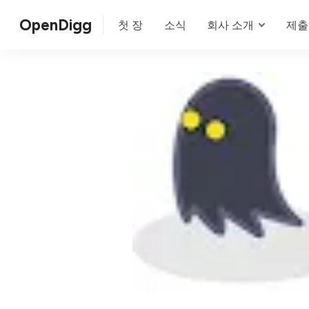
OpenDigg
첫 장
소식
회사 소개
제출