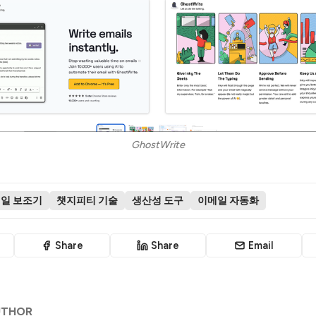
GhostWrite
메일 보조기
챗지피티 기술
생산성 도구
이메일 자동화
Share
Share
Email
UTHOR