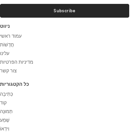
Subscribe
ניווט
עמוד ראשי
חֲדָשׁוֹת
עלינו
מדיניות הפרטיות
צור קשר
כל הקטגוריות
כְּתִיבָה
קוד
תְמוּנָה
שֶׁמַע
וִידֵאוֹ