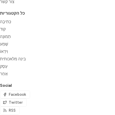
צור קשר
כל הקטגוריות
כְּתִיבָה
קוד
תְמוּנָה
שֶׁמַע
וִידֵאוֹ
בינה מלאכותית
עֵסֶק
אַחֵר
Social
Facebook
Twitter
RSS