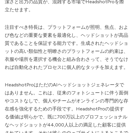
潔さと出力の品質が、混雑する市場で
HeadshotPro
を際
立たせます。
注目すべき特長は、プラットフォームが照明、焦点、およ
び色などの重要な要素を最適化し、ヘッドショットが高品
質であることを保証する能力です。生成されたヘッドショ
ットの高い類似性と明瞭さのプラットフォームの約束は、
衣服や場所を選択する機会と組み合わさって、そうでなけ
れば自動化されたプロセスに個人的なタッチを加えます。
HeadshotPro
はただのAIヘッドショットジェネレータで
はありません。これは、従来のフォトシュートに伴う面倒
やコストなしで、個人やチームがオンラインの専門的な存
在感を強化するための手段です。
HeadshotPro
の提供す
る価値は明らかで、既に700万以上のプロフェッショナル
なヘッドショットが44,000人以上の満足した顧客に提供
されています。それは彼らのウェブサイトによるところで