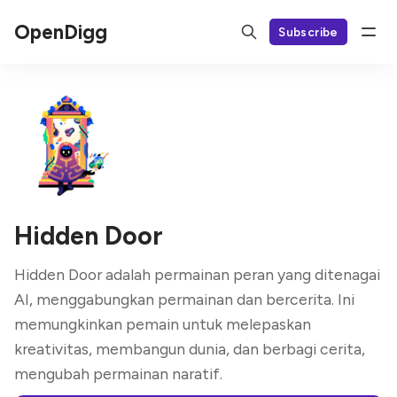
OpenDigg
Subscribe
Hidden Door
Hidden Door adalah permainan peran yang ditenagai
AI, menggabungkan permainan dan bercerita. Ini
memungkinkan pemain untuk melepaskan
kreativitas, membangun dunia, dan berbagi cerita,
mengubah permainan naratif.