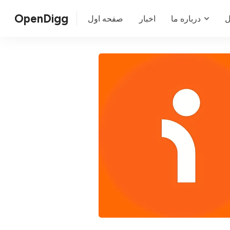
OpenDigg
ل
درباره ما
اخبار
صفحه اول