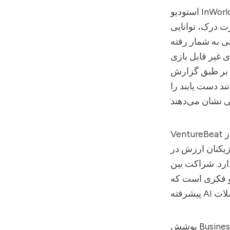
و InWorld AI
ت درک، توانایی
بی به شمار رفته
دیروز و امکانات پویا و تعاملی فردا را
ابزارهای تولید و تعامل کاراکتر InWorld بسیار
د دست یابند را
VentureBeat این احساس را بازتاب داد، مورد تاکید قرار داد که در حالی که درصد بزرگی از
ن ارزش در NPC ها پیدا می‌کنند، ناامیدی گسترده‌ای از محدودیت‌های گفتگوها و
 به توسعه بازی می‌آورد، اشاره‌ای به ابزارهای
پوشش Business Wire از InWorld Studio بر پیچیدگی پشت ساخت شخصیت‌های مجازی واقعاً