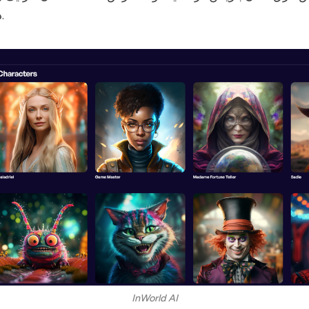
دیجیتال کمک کند.
InWorld AI