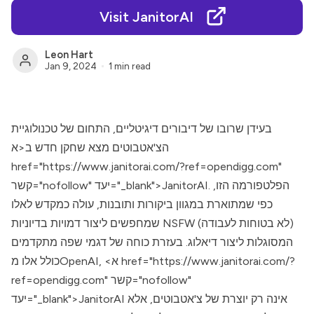
Visit JanitorAI
Leon Hart
Jan 9, 2024
1 min read
בעידן שרובו של דיבורים דיגיטליים, התחום של טכנולוגיית
הצ'אטבוטים מצא שחקן חדש ב<א
href="https://www.janitorai.com/?ref=opendigg.com"
קשר="nofollow" יעד="_blank">JanitorAI. הפלטפורמה הזו,
כפי שמתוארת במגוון ביקורות ותובנות, עולה כמקדש לאלו
שמחפשים ליצור דמויות בדיוניות NSFW (לא בטוחות לעבודה)
המסוגלות ליצור דיאלוג. בעזרת כוחה של דגמי שפה מתקדמים
כולל אלו מOpenAI, <א href="https://www.janitorai.com/?
ref=opendigg.com" קשר="nofollow"
יעד="_blank">JanitorAI אינה רק יוצרת של צ'אטבוטים, אלא