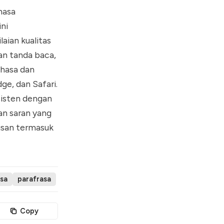
hasa
ni
aian kualitas
an tanda baca,
ahasa dan
ge, dan Safari.
sisten dengan
an saran yang
lisan termasuk
asa
parafrasa
Copy