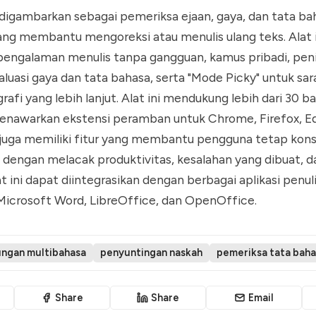
digambarkan sebagai pemeriksa ejaan, gaya, dan tata ba
ng membantu mengoreksi atau menulis ulang teks. Alat i
engalaman menulis tanpa gangguan, kamus pribadi, penil
uasi gaya dan tata bahasa, serta "Mode Picky" untuk sar
rafi yang lebih lanjut. Alat ini mendukung lebih dari 30 b
menawarkan ekstensi peramban untuk Chrome, Firefox, Ed
juga memiliki fitur yang membantu pengguna tetap kon
 dengan melacak produktivitas, kesalahan yang dibuat, d
at ini dapat diintegrasikan dengan berbagai aplikasi penu
Microsoft Word, LibreOffice, dan OpenOffice.
ngan multibahasa
penyuntingan naskah
pemeriksa tata bah
Share
Share
Email