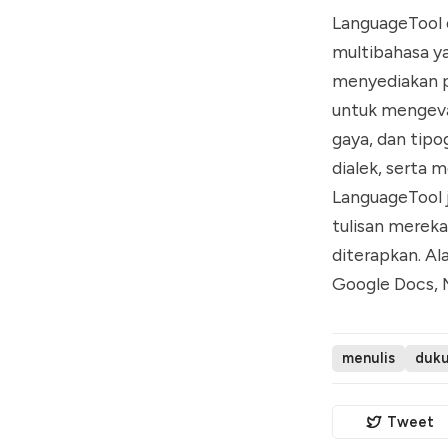
LanguageTool
multibahasa ya
menyediakan p
untuk mengeval
gaya, dan tipog
dialek, serta 
LanguageTool
tulisan mereka
diterapkan. Al
Google Docs, 
menulis
duku
Tweet