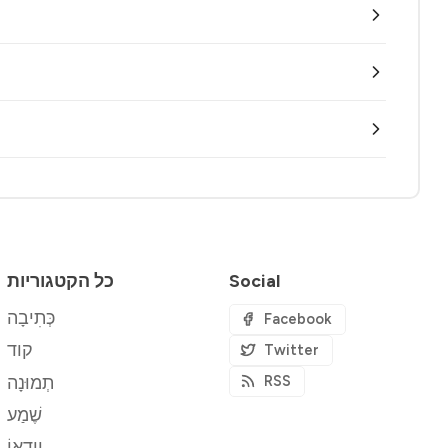
Social
כל הקטגוריות
כְּתִיבָה
Facebook
קוד
Twitter
תְמוּנָה
RSS
שֶׁמַע
וִידֵאוֹ