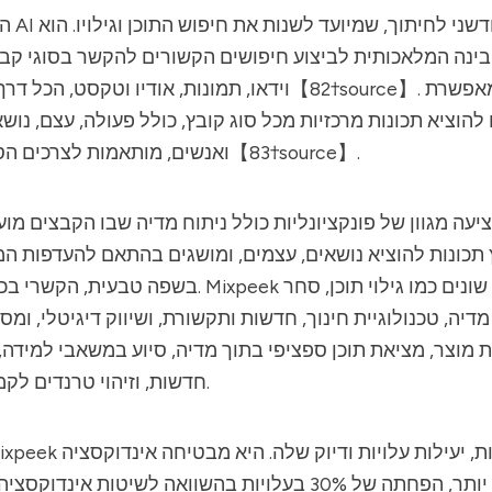
הוא כלי AI מול
ינה המלאכותית לביצוע חיפושים הקשורים להקשר בסוגי קבצי
וידאו, תמונות, אודיו וטקסט, הכל דרך שורת קוד אחת【82†ce
וציא תכונות מרכזיות מכל סוג קובץ, כולל פעולה, עצם, נושא
ואנשים, מותאמות לצרכים הספציפיים שלהם【83†source】.
ה מגוון של פונקציונליות כולל ניתוח מדיה שבו הקבצים מוע
תכונות להוציא נושאים, עצמים, ומושגים בהתאם להעדפות ה
בשפה טבעית, הקשרי בכל התוכן שנטמע. Mixpeek משרתת מ
מדיה, טכנולוגיית חינוך, חדשות ותקשורת, ושיווק דיגיטלי, ומס
 מוצר, מציאת תוכן ספציפי בתוך מדיה, סיוע במשאבי למידה,
חדשות, וזיהוי טרנדים לקמפיינים שיווקיים.
וחיפוש מהירים יותר, הפחתה של 30% בעלויות בהשוואה לשיטות א