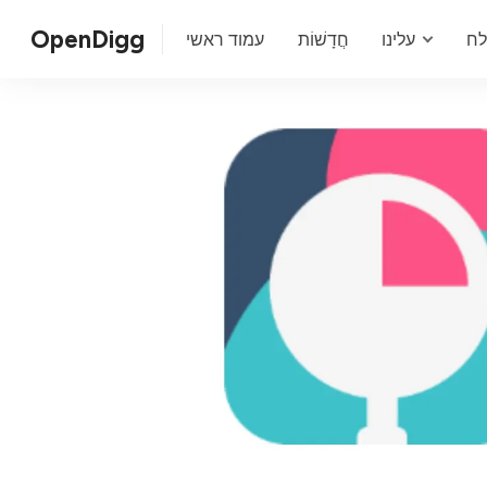
OpenDigg
ח
עלינו
חֲדָשׁוֹת
עמוד ראשי