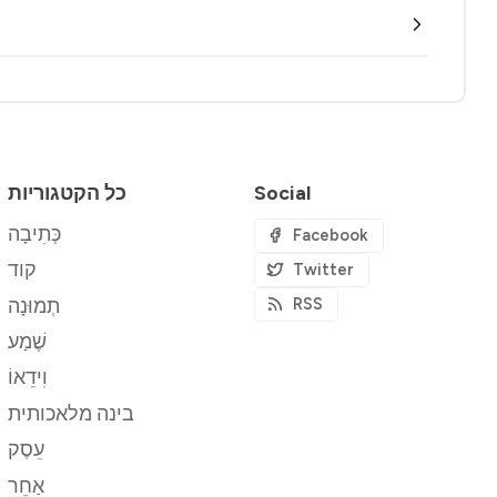
Social
כל הקטגוריות
כְּתִיבָה
Facebook
קוד
Twitter
תְמוּנָה
RSS
שֶׁמַע
וִידֵאוֹ
בינה מלאכותית
עֵסֶק
אַחֵר