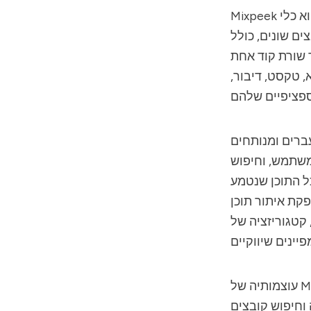
טימודלי חדשני לחיתוך, שמיועד לשנות את חיפוש התוכן וגילויו. הוא
Mixpeek
ם שונים, כולל
sour】. השיטה הזו מאפשרת
, טקסט, דיבור,
ברים ומנותחים
משתמש, וחיפוש
גזרים שונים כמו גילוי תוכן, סחר
פקת איתור תוכן
 קטגוריזציה של
עוצמותיה של Mixpeek טמונות במהירות, יעילות עלויות ודיוק שלה. היא מבטיחה אינדוקסציה
ינדוקסציה וחיפוש קובצים