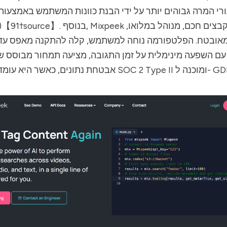
ורי המרה גבוהים יותר על ידי הבנת כוונות המשתמש באמצעות
בצים חכם, מנוהל במלואו,
Mixpeek
של שפה (LLMs)【91†source】. בנוסף,
אובטח. הפלטפורמה נוחה למשתמש, קלה להתקנה מאפס עד 
עם השפעה מינימלית על זמן התגובה, מציעה תמחור מבוסס ש
דת בסטנדרטיות SOC 2 Type II ומוכנה ל- GDPR.