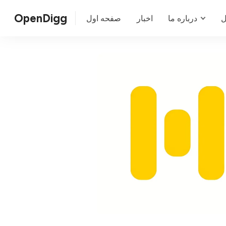
OpenDigg
ل
درباره ما
اخبار
صفحه اول