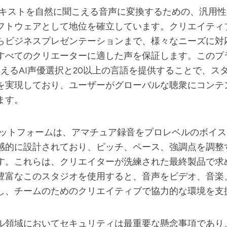
キストを自然に聞こえる音声に変換するための、汎用性
フトウェアとして地位を確立しています。クリエイティ
らビジネスプレゼンテーションまで、様々なニーズに対
すべてのクリエーターに適した声を保証します。このプ
超えるAI声優選択と20以上の言語を提供することで、ス
を実現しており、ユーザーがグローバルな聴衆にコンテ
ます。
ットフォームは、アマチュア録音をプロレベルのボイス
感的に設計されており、ピッチ、ペース、強調点を調整
す。これらは、クリエイターが洗練された最終製品で求
豊富なこのスタジオを使用すると、音声をビデオ、音楽
し、チームのためのクリエイティブで協力的な環境を支
ル領域においてセキュリティは最重要な懸念事項であり