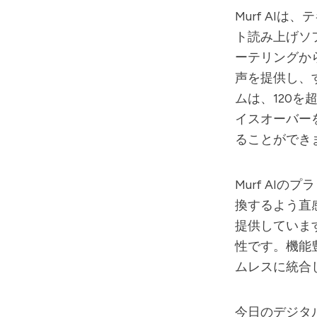
Murf AI
は、テ
ト読み上げソ
ーテリングか
声を提供し、
ムは、120を
イスオーバー
ることができ
Murf AI
のプラ
換するよう直
提供していま
性です。機能
ムレスに統合
今日のデジタ