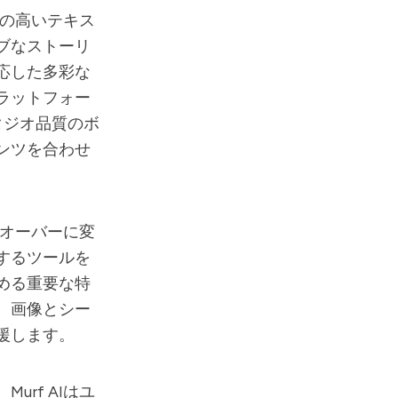
の高いテキス
ブなストーリ
応した多彩な
ラットフォー
タジオ品質のボ
ンツを合わせ
オーバーに変
するツールを
める重要な特
、画像とシー
援します。
、
Murf AI
はユ