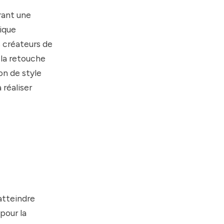
frant une
tique
s créateurs de
 la retouche
on de style
 réaliser
atteindre
pour la