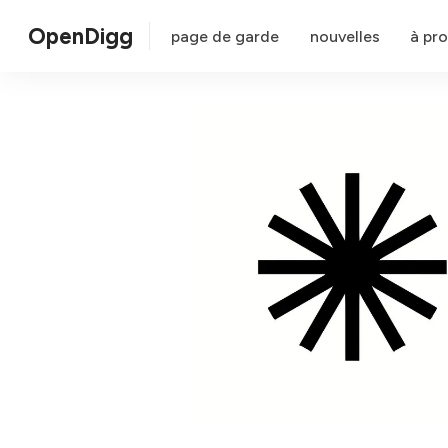
OpenDigg
page de garde
nouvelles
à pr