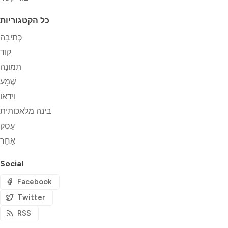
כל הקטגוריות
כְּתִיבָה
קוד
תְמוּנָה
שֶׁמַע
וִידֵאוֹ
בינה מלאכותית
עֵסֶק
אַחֵר
Social
Facebook
Twitter
RSS