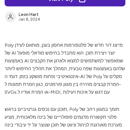
Leon Hart
Jan 8, 2024
מייצג דור חדש של פלטפורמות אחסון בענן, מותאם לעידן
Poly
של AI יוצר ויצירת תוכן. הוא מתבדל בחיפוש מודאלי מופעל
באמצעות AI שמאפשר למשתמשים למצוא ולארגן את הקבצים
שלהם באמצעות שפה טבעית, המהלך את תהליך החיפוש ליותר
מקלים על
Poly
אינטואיטיבי ופחות מושקע בזמן. דגמי ה-AI של
המרת קבצים מהירה בין מגוון פורמטים, כגון המרת תמונות ל-
SVGs או המרת אודיו ל-MIDI, עם דגש על איכות ויעילות.
תומך במגוון רחב של
Poly
תוכנן עם נכסים גנרטיביים בראש,
פלטי תקשורת מדגמים פופולריים של בינה מלאכותית, מציע
מערכת מאורגנת לניהול וניווט של תוכן שנוצר על יד עיבודי בינה