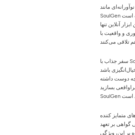
آورانه‌ای مانند
SoulGen
بزار آنلاین تنها
ری و واقعیت با
S
سفر جذاب با
 چه دوست داشته
SoulGen
AI اجازه گسترش تصاویر فراتر از