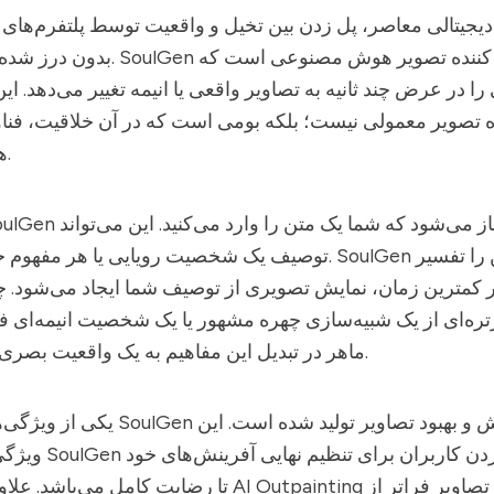
یجیتالی معاصر، پل زدن بین تخیل و واقعیت توسط پلتفرم‌های نو
یک تولید کننده تصویر هوش مصنوعی است که
SoulGen
بدون درز شده است.
 در عرض چند ثانیه به تصاویر واقعی یا انیمه تغییر می‌دهد. این ا
ده تصویر معمولی نیست؛ بلکه بومی است که در آن خلاقیت، فناو
هم تلاقی می‌کنند.
هنگامی آغاز می‌شود که شما یک متن را وارد می‌کنید. این می‌تواند
oulGen
به دقت متن را تفسیر
SoulGen
توصیف یک شخصیت رویایی یا هر مفهوم خیال‌انگیزی باشد.
ر کمترین زمان، نمایش تصویری از توصیف شما ایجاد می‌شود.
ماهر در تبدیل این مفاهیم به یک واقعیت بصری است.
توانایی ویرایش و بهبود تصاویر تولید شده است. این
SoulGen
یکی از ویژگی‌های متمایز کننده
به امکان‌پذیر کردن کاربران برای تنظیم نهایی آفرینش‌های خود
SoulGen
ویژگی گواهی بر تعهد
تا رضایت کامل می‌باشد. علاوه بر این، ویژگی  Outpainting