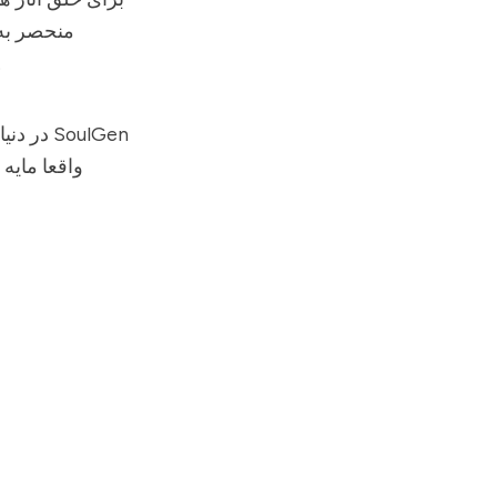
منحصر به 
منحصر به فرد و بدون حق ت
SoulGen
در دنیایی که فضای هنر دیجیتال به طور فزاینده‌ای پر ازدحام می‌شود، پلتفرم‌هایی مثل
واقعا مایه 