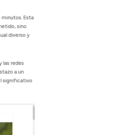
 minutos. Esta
etido, sino
ual diverso y
y las redes
istazo a un
 significativo