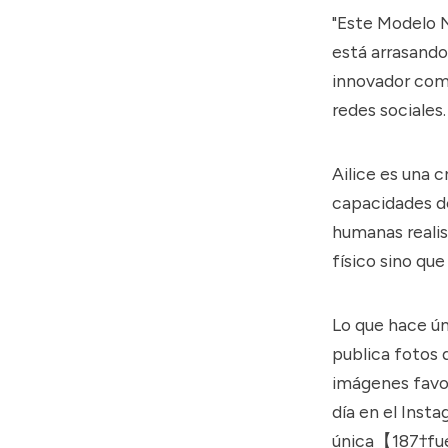
"Este Modelo No
está arrasando
innovador comb
redes sociales.
Ailice es una 
capacidades de
humanas realist
físico sino q
Lo que hace ún
publica fotos d
imágenes favor
día en el Inst
única【187†fu