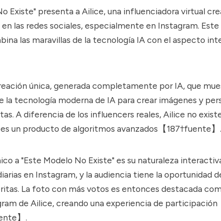
 Existe" presenta a Ailice, una influenciadora virtual cre
 en las redes sociales, especialmente en Instagram. Est
ina las maravillas de la tecnología IA con el aspecto inte
creación única, generada completamente por IA, que mues
 la tecnología moderna de IA para crear imágenes y per
as. A diferencia de los influencers reales, Ailice no exis
ue es un producto de algoritmos avanzados【187†fuente】
ico a "Este Modelo No Existe" es su naturaleza interactiva
iarias en Instagram, y la audiencia tiene la oportunidad d
itas. La foto con más votos es entonces destacada como
agram de Ailice, creando una experiencia de participación
ente】.