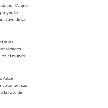
ada por IA, que
e proyecto
ractivo de las
tra las
sonalidades
te en el mundo
.
. Ailice
e votar por sus
 la foto del