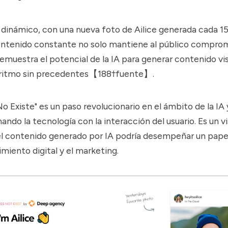
 dinámico, con una nueva foto de Ailice generada cada 15
ontenido constante no solo mantiene al público comprom
muestra el potencial de la IA para generar contenido vis
n ritmo sin precedentes【188†fuente】.
o Existe" es un paso revolucionario en el ámbito de la IA 
nando la tecnología con la interacción del usuario. Es un v
l contenido generado por IA podría desempeñar un papel
imiento digital y el marketing.