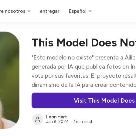
re nosotros
entregar
Español
This Model Does Not
"Este modelo no existe" presenta a Ailic
generada por IA que publica fotos en In
vota por sus favoritas. El proyecto resalt
dinamismo de la IA para crear contenido
Visit This Model Does
Leon Hart
Jan 8, 2024
1 min read