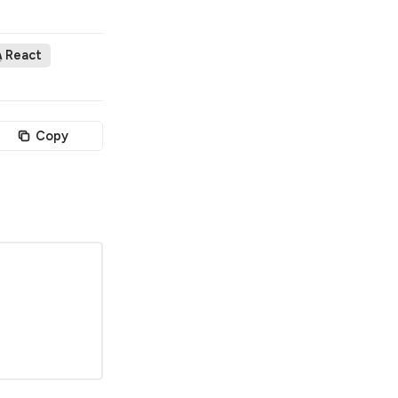
גֵּנֵרַצִיָּה שֶׁל קוֹד React
Copy