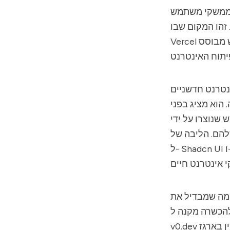
(UI) אינטואיטיביים
Vercel נכנסת לתמונה כגנרטור ממשק משתמש מבוסס AI משנה משחק שיש לו את
הוא מציג בפני
שניתן להתאימם לצרכי
ל- Shadcn UI ו-Tailwind CSS, ובכך לאפשר למפתחים להפוך במהירות את רעיונותיהם
 את
את היכולת לספק יצירת ממשק משתמש בזמן אמת ובדיוק, הופך אותו לכלי אמין בארגז
v0.dev