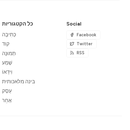
Social
כל הקטגוריות
כְּתִיבָה
Facebook
קוד
Twitter
תְמוּנָה
RSS
שֶׁמַע
וִידֵאוֹ
בינה מלאכותית
עֵסֶק
אַחֵר