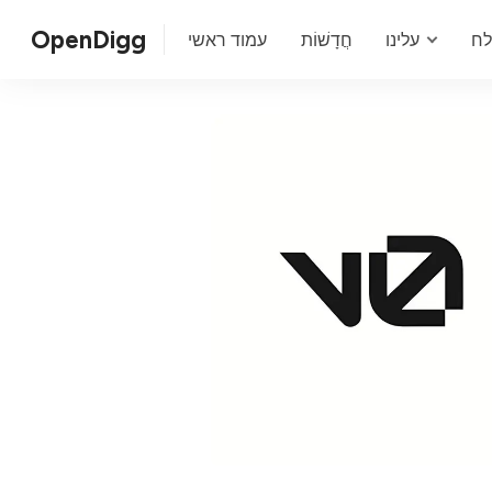
OpenDigg
ח
עלינו
חֲדָשׁוֹת
עמוד ראשי