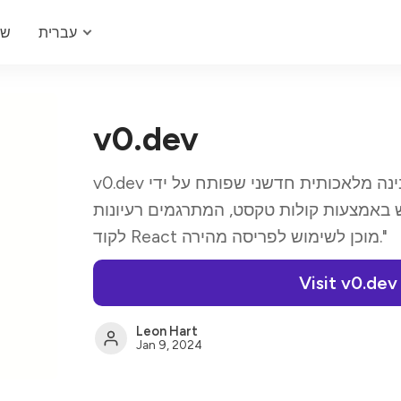
עברית
של
v0.dev
v0.dev הוא "כלי מונע בינה מלאכותית חדשני שפותח על ידי Vercel Labs,
באמצעות קולות טקסט, המתרגמים רעיונות
לקוד React מוכן לשימוש לפריסה מהירה."
Visit v0.dev
Leon Hart
Jan 9, 2024