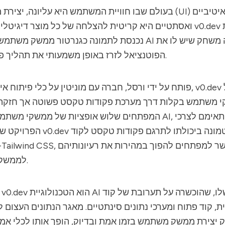
בעולם שבו חוויית המשתמש היא עליונה, יצירת ממשקי משתמש 
מאת מעבדות
v0.dev
ואסתטיים היא קריטית להצלחה של כל מוצר דיגיטלי. זהו המקום שבו
הפוטנציאל לזרז באופן משמעותי את תהליך פיתוח האינטרנט.
מעוצב כך שיוכל
v0.dev
פותח על ידי ורסל, חברה עם מוניטין על כלי פיתוח אינטרנט חדשניים,
י משתמש בקלות דרך מערכת פקודות טקסט פשוטה אך חזקה. 
המפתחים שלוש אופציות של ממשקי משתמש שנוצרו על ידי AI, 
טמונה ביכולתו לתרגם פקודות טקסט לקוד React התואם
v0.dev
הפרויקט שלהם. הליבה של
לממשקי אינטרנט חיים.
הוא הטכנולוגיית AI המתקדמת שלו, שהוכשרה על תערובת של קוד
v0.dev
מה שמבדיל