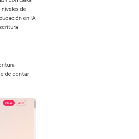
 niveles de
educación en IA
scritura
critura
te de contar