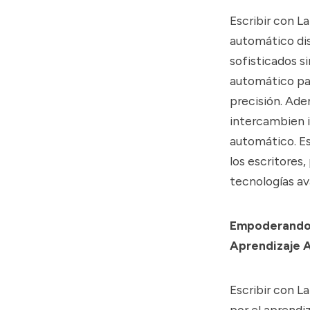
Escribir con L
automático dis
sofisticados s
automático par
precisión. Ade
intercambien i
automático. Es
los escritores
tecnologías a
Empoderando a
Aprendizaje 
Escribir con L
por el aprendi