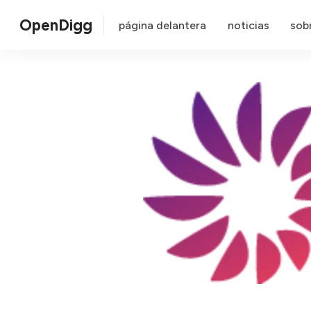
OpenDigg
página delantera
noticias
sob