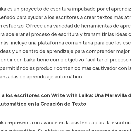
aika es un proyecto de escritura impulsado por el aprendi
eñado para ayudar a los escritores a crear textos más atr
in esfuerzo. Ofrece una variedad de herramientas de apre
a acelerar el proceso de escritura y transmitir las ideas
más, incluye una plataforma comunitaria para que los esc
deas y un centro de aprendizaje para comprender mejor 
cribir con Laika tiene como objetivo facilitar el proceso 
, permitiéndoles producir contenido más cautivador con l
vanzadas de aprendizaje automático.
 los escritores con Write with Laika: Una Maravilla 
Automático en la Creación de Texto
aika representa un avance en la asistencia para la escritu
zaje automático. Su objetivo es hacer el proceso de escri