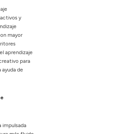
zaje
activos y
ndizaje
 con mayor
ritores
el aprendizaje
creativo para
a ayuda de
de
ra impulsada
tura más fluido