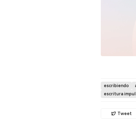
escribiendo
escritura impul
Tweet