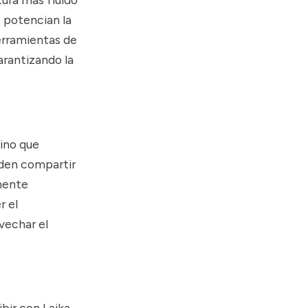
e potencian la
herramientas de
arantizando la
sino que
eden compartir
lmente
r el
vechar el
bir con Laika