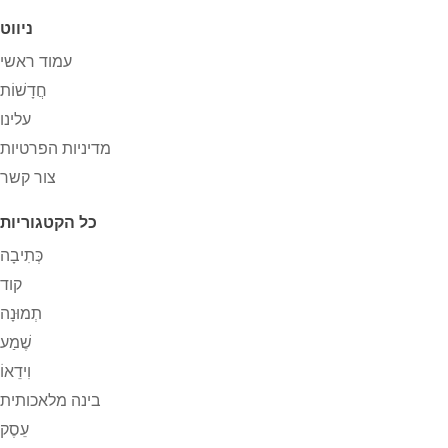
ניווט
עמוד ראשי
חֲדָשׁוֹת
עלינו
מדיניות הפרטיות
צור קשר
כל הקטגוריות
כְּתִיבָה
קוד
תְמוּנָה
שֶׁמַע
וִידֵאוֹ
בינה מלאכותית
עֵסֶק