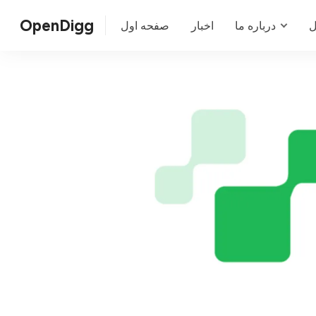
OpenDigg
ل
درباره ما
اخبار
صفحه اول