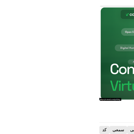
ی
سمعی
کد