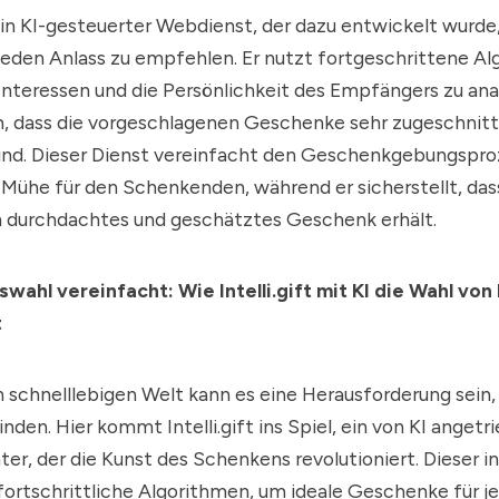
t ein KI-gesteuerter Webdienst, der dazu entwickelt wurde,
jeden Anlass zu empfehlen. Er nutzt fortgeschrittene A
 Interessen und die Persönlichkeit des Empfängers zu ana
en, dass die vorgeschlagenen Geschenke sehr zugeschnit
nd. Dieser Dienst vereinfacht den Geschenkgebungsproz
 Mühe für den Schenkenden, während er sicherstellt, das
 durchdachtes und geschätztes Geschenk erhält.
ahl vereinfacht: Wie Intelli.gift mit KI die Wahl von
t
n schnelllebigen Welt kann es eine Herausforderung sein,
nden. Hier kommt Intelli.gift ins Spiel, ein von KI angetr
r, der die Kunst des Schenkens revolutioniert. Dieser i
fortschrittliche Algorithmen, um ideale Geschenke für j