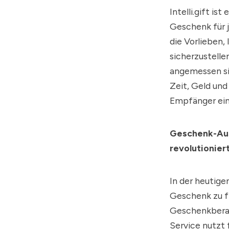
Intelli.gift is
Geschenk für 
die Vorlieben,
sicherzustell
angemessen si
Zeit, Geld und
Empfänger ein
Geschenk-Ausw
revolutionier
In der heutige
Geschenk zu fi
Geschenkberate
Service nutzt 