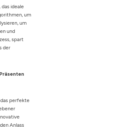
 das ideale
lgorithmen, um
lysieren, um
ten und
ess, spart
s der
 Präsenten
 das perfekte
iebener
nnovative
eden Anlass