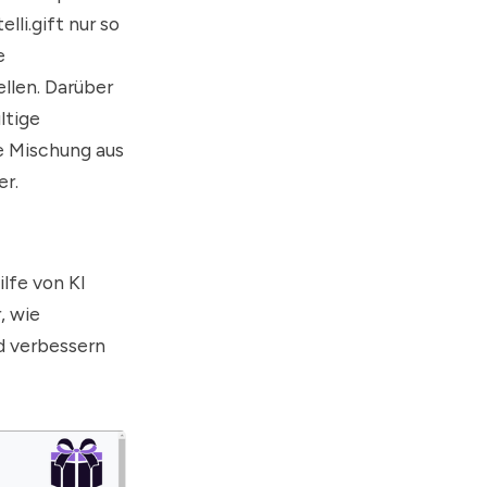
lli.gift nur so
e
llen. Darüber
ltige
e Mischung aus
er.
lfe von KI
, wie
d verbessern