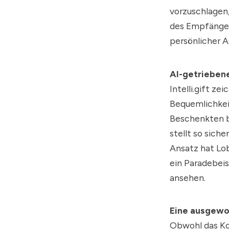
vorzuschlagen,
des Empfängers
persönlicher A
AI-getrieben
Intelli.gift z
Bequemlichkeit
Beschenkten b
stellt so sich
Ansatz hat Lob
ein Paradebeis
ansehen.
Eine ausgew
Obwohl das Kon