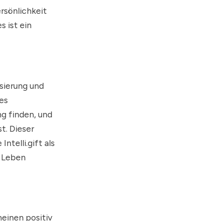
rsönlichkeit
s ist ein
isierung und
es
g finden, und
t. Dieser
ntelli.gift als
n Leben
einen positiv