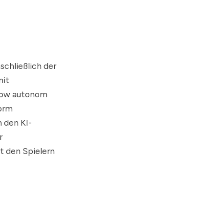
schließlich der
mit
Show autonom
form
n den KI-
r
t den Spielern