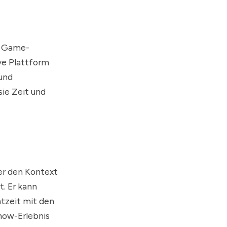
n Game-
ve Plattform
 und
ie Zeit und
 er den Kontext
t. Er kann
tzeit mit den
how-Erlebnis