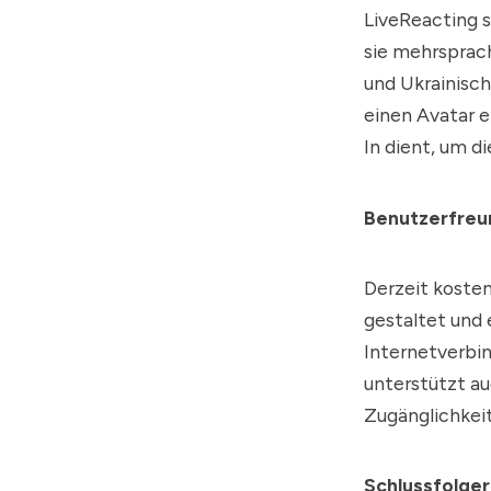
LiveReacting s
sie mehrsprach
und Ukrainisc
einen Avatar e
In dient, um d
Benutzerfreu
Derzeit kosten
gestaltet und 
Internetverbin
unterstützt au
Zugänglichkeit
Schlussfolge