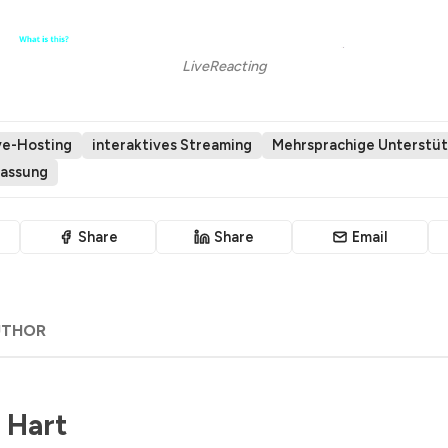
LiveReacting
ive-Hosting
interaktives Streaming
Mehrsprachige Unterstü
assung
Share
Share
Email
UTHOR
 Hart