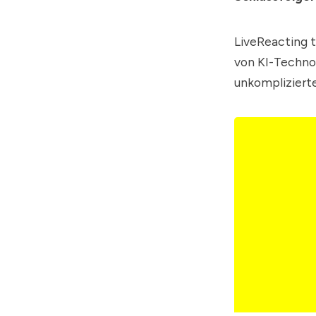
LiveReacting
t
von KI-Technol
unkomplizierte