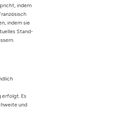
spricht, indem
Französisch
en, indem sie
tuelles Stand-
ssern.
ndlich
erfolgt. Es
ichweite und