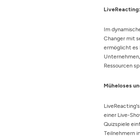
LiveReacting
Im dynamische
Changer mit se
ermöglicht es 
Unternehmen, i
Ressourcen sp
Müheloses und
LiveReacting
'
einer Live-Sho
Quizspiele ein
Teilnehmern i