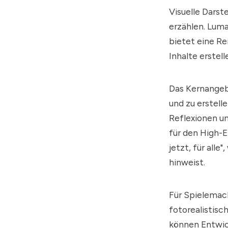
Visuelle Dars
erzählen.
Luma
bietet eine Re
Inhalte erstel
Das Kernange
und zu erstell
Reflexionen un
für den High-
jetzt, für all
hinweist.
Für Spielemac
fotorealistis
können Entwic