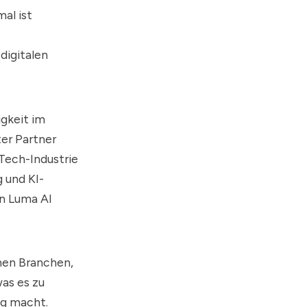
al ist
digitalen
gkeit im
er Partner
Tech-Industrie
 und KI-
on
Luma AI
nen Branchen,
was es zu
ng macht.