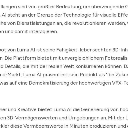
tellungen sind von größter Bedeutung, um überzeugende 
 AI
steht an der Grenze der Technologie für visuelle Eff
ihe von Dienstleistungen an, die revolutionieren werden, w
len und damit interagieren.
bot von
Luma AI
ist seine Fähigkeit, lebensechten 3D-Inh
en. Die Plattform bietet mit unvergleichlichem Fotoreali
d Details, die mit der realen Welt konkurrieren können. Da
End-Markt;
Luma AI
präsentiert sein Produkt als "die Zuku
e", was auf eine Demokratisierung der hochwertigen VFX-
her und Kreative bietet
Luma AI
die Generierung von hoc
chen 3D-Vermögenswerten und Umgebungen an. Mit der 
kler diese Vermögenswerte in Minuten produzieren und 