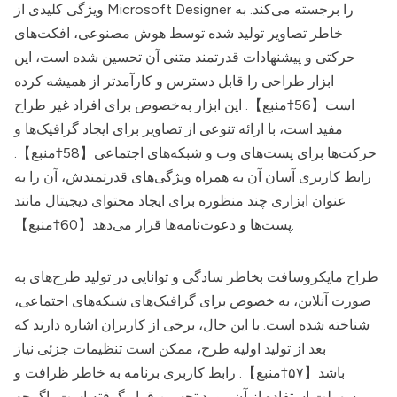
ویژگی کلیدی از Microsoft Designer را برجسته می‌کند. به
خاطر تصاویر تولید شده توسط هوش مصنوعی، افکت‌های
حرکتی و پیشنهادات قدرتمند متنی آن تحسین شده است، این
ابزار طراحی را قابل دسترس و کارآمدتر از همیشه کرده
است【56†منبع】. این ابزار به‌خصوص برای افراد غیر طراح
مفید است، با ارائه تنوعی از تصاویر برای ایجاد گرافیک‌ها و
حرکت‌ها برای پست‌های وب و شبکه‌های اجتماعی【58†منبع】.
رابط کاربری آسان آن به همراه ویژگی‌های قدرتمندش، آن را به
عنوان ابزاری چند منظوره برای ایجاد محتوای دیجیتال مانند
پست‌ها و دعوت‌نامه‌ها قرار می‌دهد【60†منبع】.
طراح مایکروسافت بخاطر سادگی و توانایی در تولید طرح‌های به
صورت آنلاین، به خصوص برای گرافیک‌های شبکه‌های اجتماعی،
شناخته شده است. با این حال، برخی از کاربران اشاره دارند که
بعد از تولید اولیه طرح، ممکن است تنظیمات جزئی نیاز
باشد【۵۷†منبع】. رابط کاربری برنامه به خاطر ظرافت و
سهولت استفاده از آن مورد تحسین قرار گرفته است، اگرچه