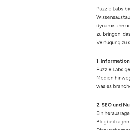
Puzzle Labs
bi
Wissensaustaus
dynamische und
zu bringen, d
Verfügung zu s
1. Informatio
Puzzle Labs ge
Medien hinweg
was es branch
2. SEO und Nu
Ein herausrage
Blogbeiträgen 
Dies verbesser