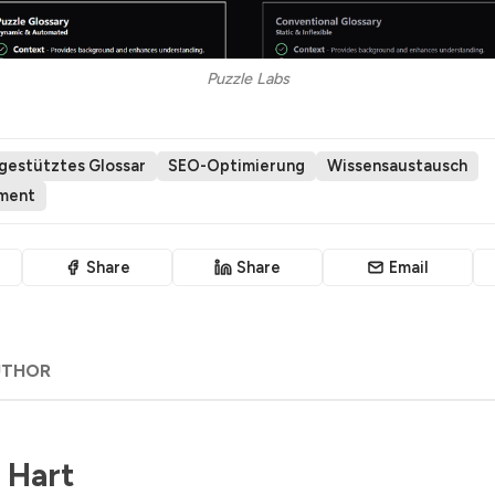
Puzzle Labs
-gestütztes Glossar
SEO-Optimierung
Wissensaustausch
ment
Share
Share
Email
UTHOR
 Hart