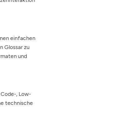
inen einfachen
n Glossar zu
ormaten und
t Code-, Low-
he technische