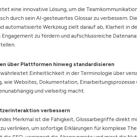
etet eine innovative Lösung, um die Teamkommunikatio
ch durch sein AI-gesteuertes Glossar zu verbessern. Di
 automatisierte Werkzeug zielt darauf ab, Klarheit in d
as Engagement zu fördern und aufschlussreiche Datenana
tellen.
nen über Plattformen hinweg standardisieren
währleistet Einheitlichkeit in der Terminologie über ver
, wie Websites, Dokumentation, Einarbeitungsprozesse 
enunabhängig und vielseitig macht.
tzerinteraktion verbessern
ndes Merkmal ist die Fähigkeit, Glossarbegriffe direkt m
zu verlinken, um sofortige Erklärungen für komplexe The
t die SEO, verringert die Absprungrate und misst die Nu