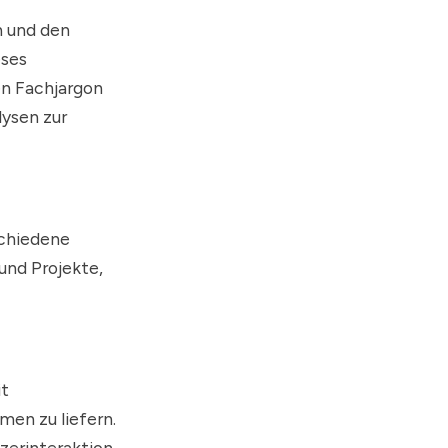
n und den
eses
en Fachjargon
lysen zur
schiedene
und Projekte,
it
men zu liefern.
tzerinteraktion