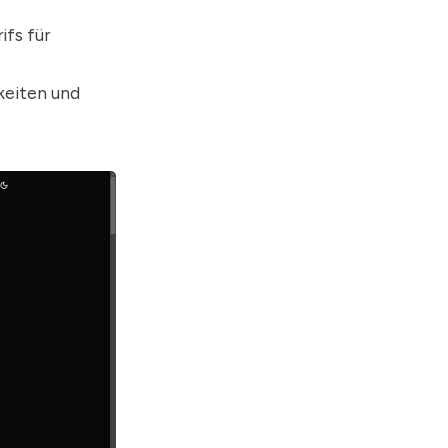
ifs für
e
keiten und