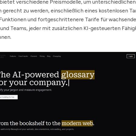
bietet verschiedene Preismodelle, um unterschiedlichen
gerecht zu werden, einschließlich eines kostenlosen Tar
Funktionen und fortgeschrittenere Tarife für wachsend
nd Teams, jeder mit zusätzlichen KI-gesteuerten Fähig
onen.